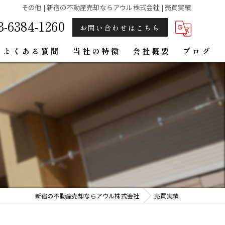
その他 | 新宿の不動産売却ならアウル株式会社 | 売買実績
3-6384-1260
お問い合わせはこちら
よくある質問
当社の特徴
会社概要
ブログ
相続
任意売却
離婚
買取
底地権
新宿の不動産売却ならアウル株式会社
売買実績